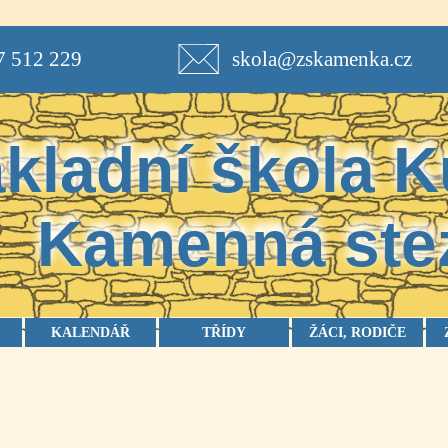
7 512 229
skola@zskamenka.cz
kladní škola
K
Kamenná ste
KALENDÁŘ
TŘÍDY
ŽÁCI, RODIČE