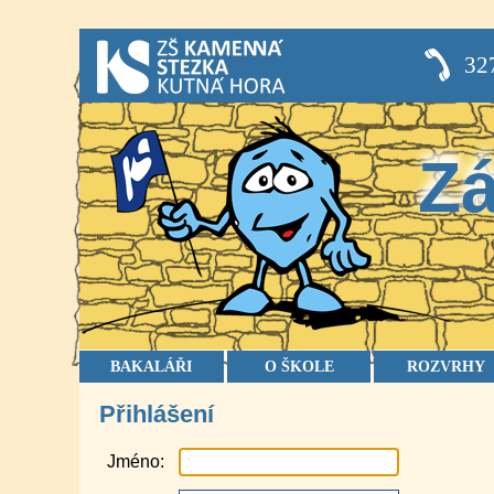
32
Zá
BAKALÁŘI
O ŠKOLE
ROZVRHY
Přihlášení
Jméno