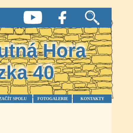
utná Hora
zka
40
ZAČÍT SPOLU
FOTOGALERIE
KONTAKTY