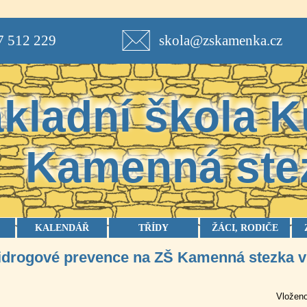
7 512 229
skola@zskamenka.cz
kladní škola
K
Kamenná ste
KALENDÁŘ
TŘÍDY
ŽÁCI, RODIČE
tidrogové prevence na ZŠ Kamenná stezka 
Vloženo