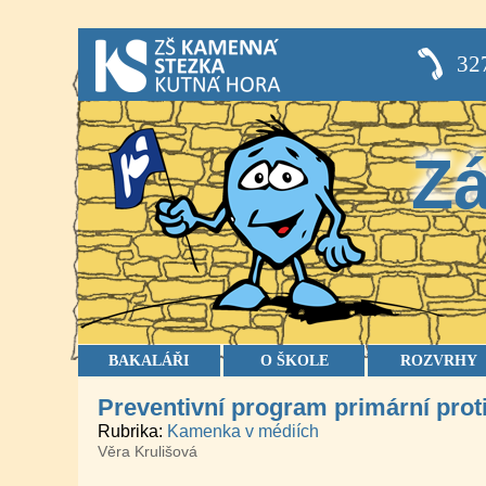
32
Zá
BAKALÁŘI
O ŠKOLE
ROZVRHY
Preventivní program primární pro
Rubrika
Kamenka v médiích
Věra Krulišová