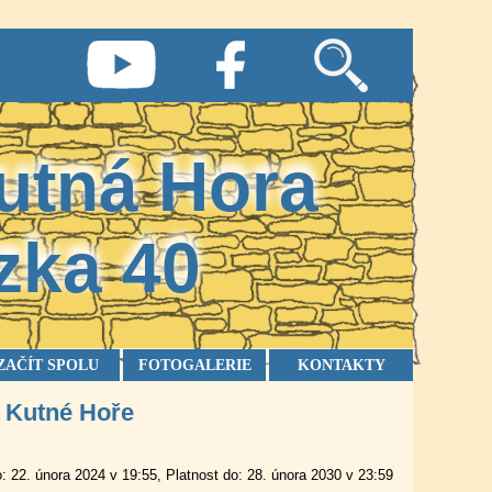
utná Hora
zka
40
ZAČÍT SPOLU
FOTOGALERIE
KONTAKTY
v Kutné Hoře
: 22. února 2024 v 19:55
Platnost do: 28. února 2030 v 23:59