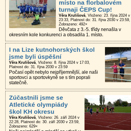
místo na florbalovém
turnaji ČEPS Cup!
Věra Krulišová
Vloženo: 23. října 2024 v
23:33
Platnost do: 31. října 2030 v 23:59
Zobrazeno: 492×
Děvčata z 3.-5. třídy nenašla v
okresním kole konkurenci a obsadila 1. místo.
I na Lize kutnohorských škol
jsme byli úspěšní
Věra Krulišová
Vloženo: 8. října 2024 v 17:03
Platnost do: 31. října 2030 v 23:59
Počasí opět nebylo nejpříjemnější, ale naši
sportovci a sportovkyně se s tím poprali
statečně.
Zúčastnili jsme se
Atletické olympiády
škol KH okresu
Věra Krulišová
Vloženo: 26. září 2024 v
22:28
Platnost do: 30. září 2030 v 23:59
Zobrazeno: 629×