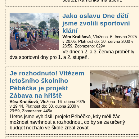
Jako oslavu Dne dětí
jsme zvolili sportovní
klání
Věra Krulišová
Vloženo: 6. června 2025
v 20:06
Platnost do: 30. června 2030 v
23:59
Zobrazeno: 629×
Ve dnech 2. a 3. června proběhly
dva sportovní dny pro 1. a 2. stupeň.
Je rozhodnuto! Vítězem
letošního školního
Pébéčka je projekt
Zábava na hřiště
Věra Krulišová
Vloženo: 16. dubna 2025
v 19:44
Platnost do: 30. dubna 2030 v
23:59
Zobrazeno: 445×
I letos jsme vyhlásili projekt Pébéčko, kdy měli žáci
možnost navrhnout a rozhodnout, co by se za určený
budget nechalo ve škole zrealizovat.