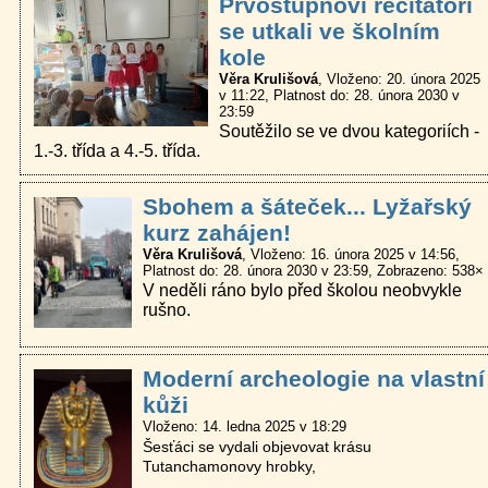
Prvostupňoví recitátoři
se utkali ve školním
kole
Věra Krulišová
Vloženo: 20. února 2025
v 11:22
Platnost do: 28. února 2030 v
23:59
Soutěžilo se ve dvou kategoriích -
1.-3. třída a 4.-5. třída.
Sbohem a šáteček... Lyžařský
kurz zahájen!
Věra Krulišová
Vloženo: 16. února 2025 v 14:56
Platnost do: 28. února 2030 v 23:59
Zobrazeno: 538×
V neděli ráno bylo před školou neobvykle
rušno.
Moderní archeologie na vlastní
kůži
Vloženo: 14. ledna 2025 v 18:29
Šesťáci se vydali objevovat krásu
Tutanchamonovy hrobky,