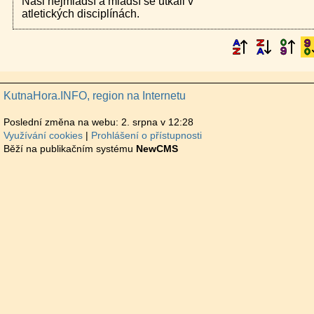
Naši nejmladší a mladší se utkali v
atletických disciplínách.
KutnaHora.INFO, region na Internetu
Poslední změna na webu: 2. srpna v 12:28
Využívání cookies
Prohlášení o přístupnosti
Běží na publikačním systému
NewCMS