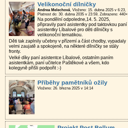
Velikonoční dílničky
Andrea Melechová
Vloženo: 15. dubna 2025 v 6:23
Platnost do: 30. dubna 2035 v 23:59
Zobrazeno: 440×
Na pondělní odpoledne,14. 5. 2025,
připravily paní asistentky pod taktovkou paní
asistentky Líbalové pro děti dílničky s
velikonoční tematikou.
Děti tak zaplnily učebny v přízemí a část chodby, vypadaly
velmi zaujatě a spokojeně, na některé dílničky se stály
fronty.
Velké díky paní asistentce Líbalové, ostatním paním
asistentkám, paní učitelce Paštěkové a všem, kdo
kolegyně přišli podpořit :-)
Příběhy pamětníků ožily
Vloženo: 26. března 2025 v 14:14
Projekt Post Bellum