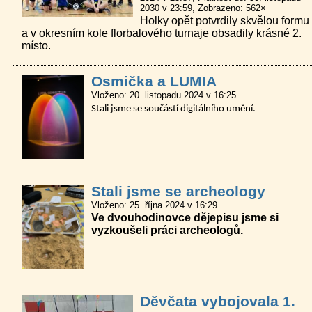
2030 v 23:59
Zobrazeno: 562×
Holky opět potvrdily skvělou formu
a v okresním kole florbalového turnaje obsadily krásné 2.
místo.
Osmička a LUMIA
Vloženo: 20. listopadu 2024 v 16:25
Stali jsme se součástí digitálního umění.
Stali jsme se archeology
Vloženo: 25. října 2024 v 16:29
Ve dvouhodinovce dějepisu jsme si
vyzkoušeli práci archeologů.
Děvčata vybojovala 1.