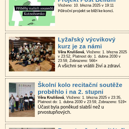
Vloženo: 10. března 2025 v 19:11
Půlroční projekt se blíží ke konci.
Lyžařský výcvikový
kurz je za námi
Věra Krulišová
Vloženo: 1. března 2025
v 23:52
Platnost do: 1. dubna 2030 v
23:59
Zobrazeno: 566×
A všichni se vrátili živí a zdraví.
Školní kolo recitační soutěže
proběhlo i na 2. stupni
Věra Krulišová
Vloženo: 1. března 2025 v 23:35
Platnost do: 1. dubna 2030 v 23:59
Zobrazeno: 519×
Účast byla poněkud slabší než u
prvostupňových.