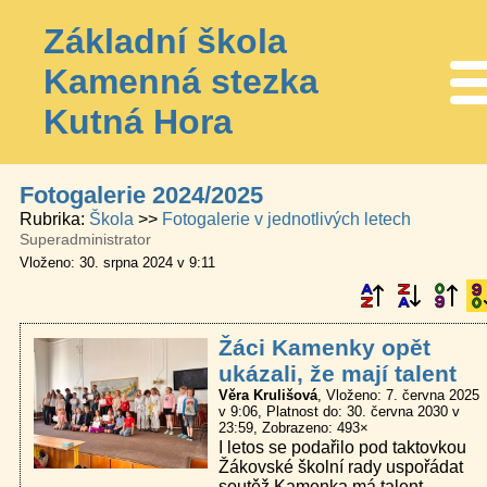
Základní škola
Kamenná stezka
Me
Kutná Hora
Fotogalerie 2024/2025
Rubrika
Škola
Fotogalerie v jednotlivých letech
Superadministrator
Vloženo: 30. srpna 2024 v 9:11
Žáci Kamenky opět
ukázali, že mají talent
Věra Krulišová
Vloženo: 7. června 2025
v 9:06
Platnost do: 30. června 2030 v
23:59
Zobrazeno: 493×
I letos se podařilo pod taktovkou
Žákovské školní rady uspořádat
soutěž Kamenka má talent.