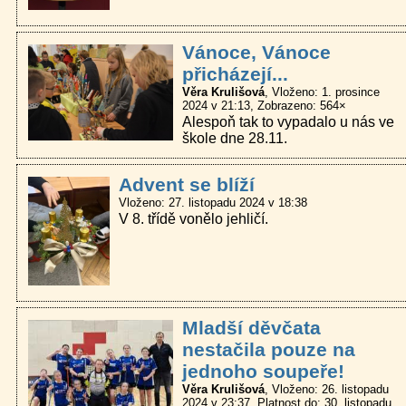
Vánoce, Vánoce
přicházejí...
Věra Krulišová
Vloženo: 1. prosince
2024 v 21:13
Zobrazeno: 564×
Alespoň tak to vypadalo u nás ve
škole dne 28.11.
Advent se blíží
Vloženo: 27. listopadu 2024 v 18:38
V 8. třídě vonělo jehličí.
Mladší děvčata
nestačila pouze na
jednoho soupeře!
Věra Krulišová
Vloženo: 26. listopadu
2024 v 23:37
Platnost do: 30. listopadu