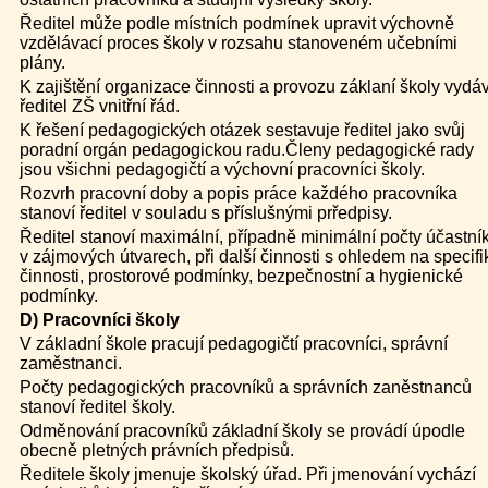
Ředitel může podle místních podmínek upravit výchovně
vzdělávací proces školy v rozsahu stanoveném učebními
plány.
K zajištění organizace činnosti a provozu záklaní školy vydá
ředitel ZŠ vnitřní řád.
K řešení pedagogických otázek sestavuje ředitel jako svůj
poradní orgán pedagogickou radu.Členy pedagogické rady
jsou všichni pedagogičtí a výchovní pracovníci školy.
Rozvrh pracovní doby a popis práce každého pracovníka
stanoví ředitel v souladu s příslušnými prředpisy.
Ředitel stanoví maximální, případně minimální počty účastní
v zájmových útvarech, při další činnosti s ohledem na specifi
činnosti, prostorové podmínky, bezpečnostní a hygienické
podmínky.
D) Pracovníci školy
V základní škole pracují pedagogičtí pracovníci, správní
zaměstnanci.
Počty pedagogických pracovníků a správních zaněstnanců
stanoví ředitel školy.
Odměnování pracovníků základní školy se provádí úpodle
obecně pletných právních předpisů.
Ředitele školy jmenuje školský úřad. Při jmenování vychází