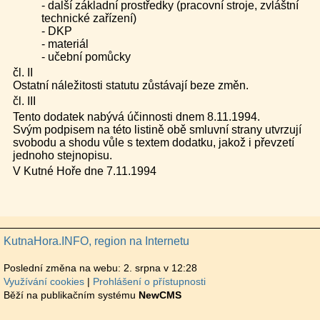
- další základní prostředky (pracovní stroje, zvláštní
technické zařízení)
- DKP
- materiál
- učební pomůcky
čl. II
Ostatní náležitosti statutu zůstávají beze změn.
čl. III
Tento dodatek nabývá účinnosti dnem 8.11.1994.
Svým podpisem na této listině obě smluvní strany utvrzují
svobodu a shodu vůle s textem dodatku, jakož i převzetí
jednoho stejnopisu.
V Kutné Hoře dne 7.11.1994
KutnaHora.INFO, region na Internetu
Poslední změna na webu: 2. srpna v 12:28
Využívání cookies
Prohlášení o přístupnosti
Běží na publikačním systému
NewCMS