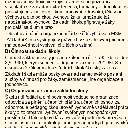
rozumovou výchovu ve smyslu vědeckého poznání a
v souladu se zásadami vlastenectví, humanity a demokracie 
poskytuje mravní, estetickou, pracovní, zdravotní, tělesnou
výchovu a ekologickou výchovu žáků, umožnuje též
náboženskou výchovu. Základní škola připravuje žáky
pro další studium a praxi.
Obsahová nápň a organizační řád se řídí vyhláškou MŚMT.
Základní škola vystupuje v právních vztazích svým jménem 
má odpovědnost vyplývající z těchto vztahů.
B) Činnost základní školy
Činnost základní školy je dána zákonem č.171/90 Sb. ze dn
3,5,1990, kterým se mění a doplňuje zákon č. 29/1984 Sb.,
o soustavě základních a středních škol/ školský zákon /
Základní škola může poskytovat nad rámec svého poslání
služby a činnosti pro žáky, zaměstnance, jiné organizace a
jednotlivce.
C) Organizace a řízení a základní školy
Školu řídí ředitel a plní povinnosti vedoucího organizace,
odpovídá za plnění učebních plánů a učebních osnov, za
odbornou a pedagogickou úroveň výchovně vzdělávací prác
školy a za efektivní využívání svěřených hospodářských
prostředků. Dále odpovídá za vytvoření podmínek pro výkon
školní inspekce a kontroluje práci pedagogických pracovníků
ostatních pracovníků a studijní výsledky školy.