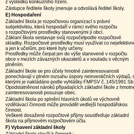
z výsledků konkuzního řízení.
Zástupce ředitele školy jmenuje a odvolává ředitel školy.
E) Hospodaření
Základní škola je rozpočtovou organizací s právní
subjektivitou, která hospodaří v rámci svého rozpočtu
s rozpočtovými prostředky stanovenými jí obcí.
Záklaní škola sestavuje svůj rozpočetpodle rozpočtové
skladby. Rozpočtové prostředky musí využívat co nejefektivně
a jen k učelům, pro které byly určeny.
Prostředky může čerpat jen do výše stanovené v rozpočtu
obce v mezích závazných ukazatelů a v souladu s věcným
plněním.
Základní škole se pro účely hmotné zainteresovanosti
ponechávají v plném rozsahu úspory neinvestičních výdajů, 
kterými je nakládáno podle vyhlášky FMPSV č. 145/1991 Sb
Opodstatněnost nároků připadajících základní škole z hmotn
zainteresovanosti posuzuje obec.
Základní škola po splnění hlavních úkolů ve výchovně
vzdělávací činnosti může provádět vedlejší hospodářskou
činnost.
Veškeré dosažené rozpočtové příjmy soustřeďuje základní
škola na příjmovém rozpočtovém účtu.
F) Vybavení základní školy
Základní škole slouží k činnosti :