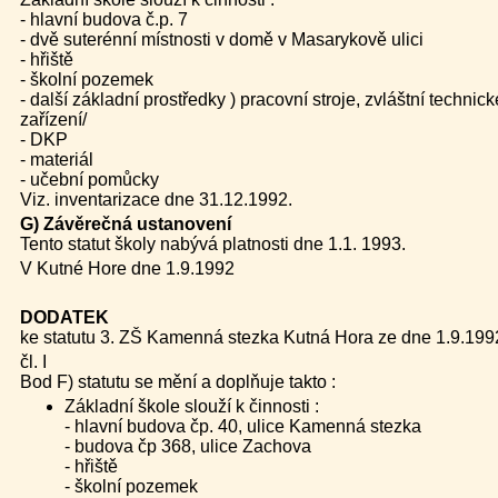
- hlavní budova č.p. 7
- dvě suterénní místnosti v domě v Masarykově ulici
- hřiště
- školní pozemek
- další základní prostředky ) pracovní stroje, zvláštní technick
zařízení/
- DKP
- materiál
- učební pomůcky
Viz. inventarizace dne 31.12.1992.
G) Závěrečná ustanovení
Tento statut školy nabývá platnosti dne 1.1. 1993.
V Kutné Hore dne 1.9.1992
DODATEK
ke statutu 3. ZŠ Kamenná stezka Kutná Hora ze dne 1.9.199
čl. I
Bod F) statutu se mění a doplňuje takto :
Základní škole slouží k činnosti :
- hlavní budova čp. 40, ulice Kamenná stezka
- budova čp 368, ulice Zachova
- hřiště
- školní pozemek