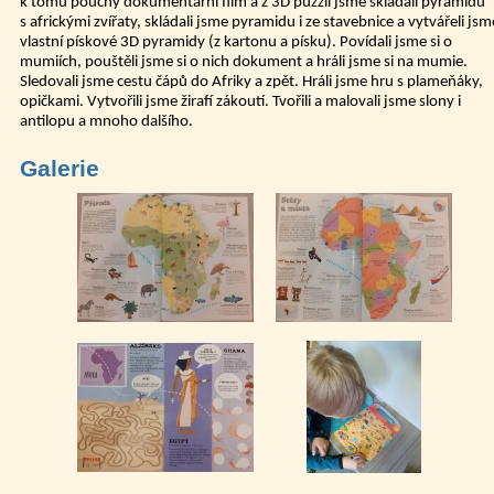
k tomu poučný dokumentární film a z 3D puzzlí jsme skládali pyramidu
s africkými zvířaty, skládali jsme pyramidu i ze stavebnice a vytvářeli jsm
vlastní pískové 3D pyramidy (z kartonu a písku). Povídali jsme si o
mumiích, pouštěli jsme si o nich dokument a hráli jsme si na mumie.
Sledovali jsme cestu čápů do Afriky a zpět. Hráli jsme hru s plameňáky,
opičkami. Vytvořili jsme žirafí zákoutí. Tvořili a malovali jsme slony i
antilopu a mnoho dalšího.
Galerie