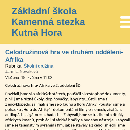
Základní škola
Kamenná stezka
Me
Kutná Hora
Celodružinová hra ve druhém oddělení-
Afrika
Rubrika
Školní družina
Jarmila Nováková
Vloženo: 18. května v 11:02
Celodružinová hra- Afrika ve 2. oddělení ŠD
Povídali jsme si o afrických státech, pouštěli si cestopisné dokumenty,
plnili jsme různé úkoly, doplňovačky, labyrinty…Četli jsme si
z encyklopedií, zajímali jsme se o faunu a floru Afriky. Pouštěli jsme si
pohádku „Hurá do Afriky“ i dokumentární filmy o slonech, žirafách,
antilopách, aligátorech, hadech….Zabývali jsme se tradicemi a rituály
afrických kmenů, prohlédli si africké hračky a hudební nástroje. Zabývali
jsme se tajemstvím pyramid i tím, jak se stavěly a z čeho, shlédli jsme