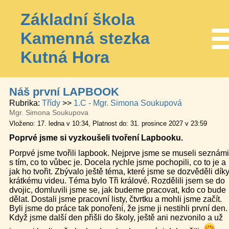
Základní škola
Kamenná stezka
Me
Kutná Hora
Náš první LAPBOOK
Rubrika
Třídy
1.C - Mgr. Simona Soukupová
Mgr. Simona Soukupova
Vloženo: 17. ledna v 10:34
Platnost do: 31. prosince 2027 v 23:59
Poprvé jsme si vyzkoušeli tvoření Lapbooku.
Porpvé jsme tvořili lapbook. Nejprve jsme se museli seznámi
s tím, co to vůbec je. Docela rychle jsme pochopili, co to je a
jak ho tvořit. Zbývalo ještě téma, které jsme se dozvěděli dík
krátkému videu. Téma bylo Tři králové. Rozdělili jsem se do
dvojic, domluvili jsme se, jak budeme pracovat, kdo co bude
dělat. Dostali jsme pracovní listy, čtvrtku a mohli jsme začít.
Byli jsme do práce tak ponoření, že jsme ji nestihli první den.
Když jsme další den přišli do školy, ještě ani nezvonilo a už