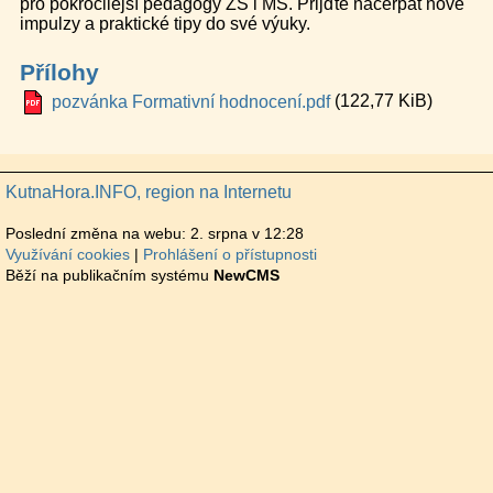
pro pokročilejší pedagogy ZŠ i MŠ. Přijďte načerpat nové
impulzy a praktické tipy do své výuky.
Přílohy
(122,77 KiB)
pozvánka Formativní hodnocení.pdf
KutnaHora.INFO, region na Internetu
Poslední změna na webu: 2. srpna v 12:28
Využívání cookies
Prohlášení o přístupnosti
Běží na publikačním systému
NewCMS