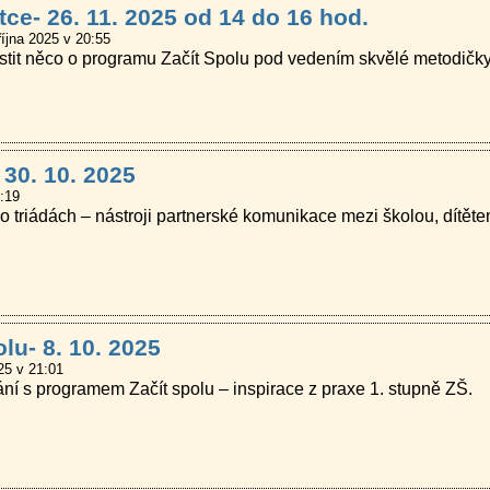
tce- 26. 11. 2025 od 14 do 16 hod.
října 2025 v 20:55
zjistit něco o programu Začít Spolu pod vedením skvělé metodič
 30. 10. 2025
:19
riádách – nástroji partnerské komunikace mezi školou, dítětem
olu- 8. 10. 2025
25 v 21:01
í s programem Začít spolu – inspirace z praxe 1. stupně ZŠ.