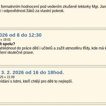
o formativním hodnocení pod vedením zkušené lektorky Mgr. Ja
i i odpovědnost žáků za vlastní pokrok.
2026 od 8 do 12:30
 v 19:01
ít spolu?
hlédnout do práce dětí i učitelů a zažít atmosféru třídy, kde má k
ílení skutečné praxe.
3. 2. 2026 od 16 do 18hod.
025 v 21:09
ání s lidmi, kteří chtějí pro děti to nejlepší.