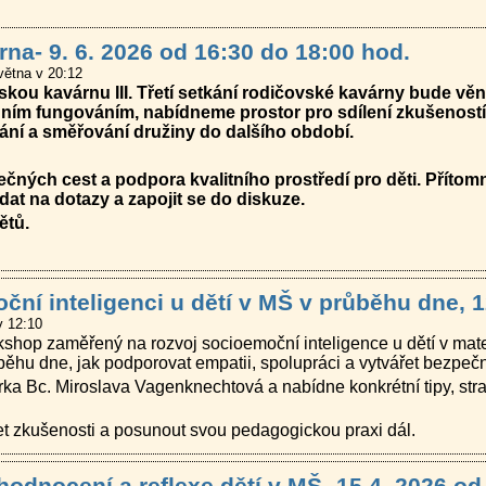
na- 9. 6. 2026 od 16:30 do 18:00 hod.
větna v 20:12
kou kavárnu III. Třetí setkání rodičovské kavárny bude vě
ím fungováním, nabídneme prostor pro sdílení zkušeností 
ní a směřování družiny do dalšího období.
ečných cest a podpora kvalitního prostředí pro děti. Přítom
at na dotazy a zapojit se do diskuze.
ětů.
ční inteligenci u dětí v MŠ v průběhu dne, 1
v 12:10
kshop zaměřený na rozvoj socioemoční inteligence u dětí v mat
ěhu dne, jak podporovat empatii, spolupráci a vytvářet bezpečné
ka Bc. Miroslava Vagenknechtová a nabídne konkrétní tipy, stra
ílet zkušenosti a posunout svou pedagogickou praxi dál.
odnocení a reflexe dětí v MŠ -15.4. 2026 od