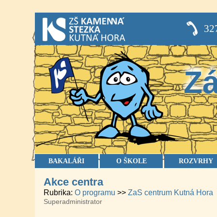
32
Zá
BAKALÁŘI
O ŠKOLE
ROZVRHY
Akce centra
Rubrika
O programu
ZaS centrum Kutná Hora
Superadministrator