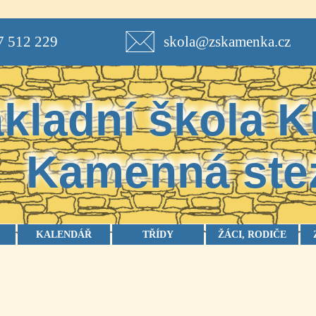
7 512 229
skola@zskamenka.cz
kladní škola
K
Kamenná ste
KALENDÁŘ
TŘÍDY
ŽÁCI, RODIČE