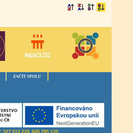
ZAČÍT SPOLU
ř
: 327 512 229, 605 295 120