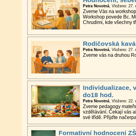
Petra Novotná
Vloženo: 27. 
Zveme Vás na workshop za
Workshop povede Bc. Mir
Chrudimi, kde všechny tř
Rodičovská kavár
Petra Novotná
Vloženo: 27. 
Zveme vás na druhou Rod
Individualizace, 
do18 hod.
Petra Novotná
Vloženo: 22. 
Zveme pedagogy mateřský
vzdělávání. Čekají vás ak
své třídě. Přijďte načerp
Formativní hodnocení ZŠ,