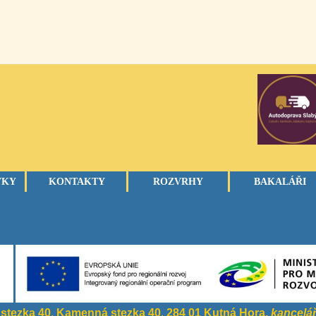
VKY
KONTAKTY
ROZVRHY
BAKALÁŘI
stezka 40
,
Kamenná stezka 40
,
284 01 Kutná Hora,
kancelá