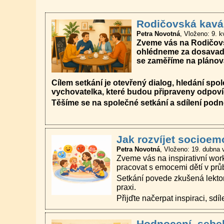
Rodičovská kavár
Petra Novotná
Vloženo: 9. k
Zveme vás n
a Rodičovs
ohlédneme za dosavadn
se zaměříme na plánová
Cílem setkání je otevřený dialog, hledání spol
vychovatelka, které budou připraveny odpovíd
Těšíme se na společné setkání a sdílení podn
Jak rozvíjet socioemo
Petra Novotná
Vloženo: 19. dubna 
Zveme vás na inspirativní wor
pracovat s emocemi dětí v průb
Setkání povede zkušená lektor
praxi.
Přijďte načerpat inspiraci, sd
Hodnocení, sebeh