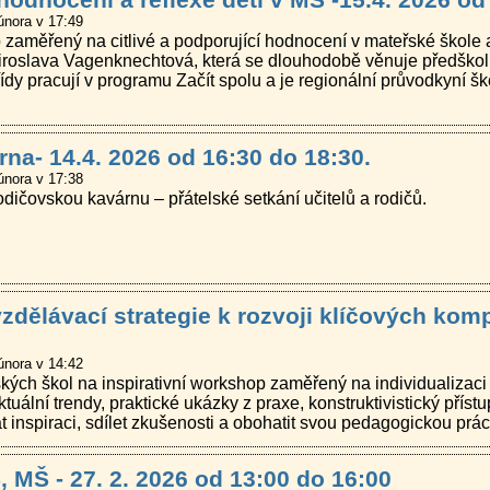
února v 17:49
měřený na citlivé a podporující hodnocení v mateřské škole a n
oslava Vagenknechtová, která se dlouhodobě věnuje předškoln
ídy pracují v programu Začít spolu a je regionální průvodkyní 
na- 14.4. 2026 od 16:30 do 18:30.
února v 17:38
ičovskou kavárnu – přátelské setkání učitelů a rodičů.
vzdělávací strategie k rozvoji klíčových kom
února v 14:42
ch škol na inspirativní workshop zaměřený na individualizaci 
tuální trendy, praktické ukázky z praxe, konstruktivistický přís
at inspiraci, sdílet zkušenosti a obohatit svou pedagogickou prác
 MŠ - 27. 2. 2026 od 13:00 do 16:00