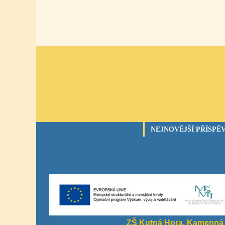
NEJNOVĚJŠÍ PŘÍSPĚ
ZŠ Kutná Hora, Kamenná 