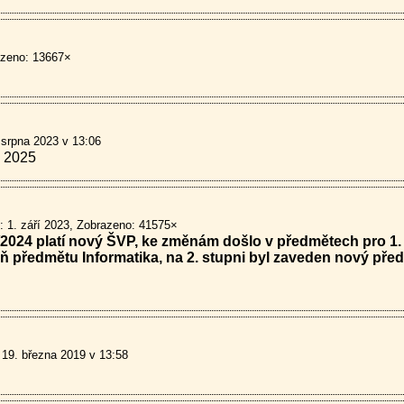
zeno: 13667×
 srpna 2023 v 13:06
. 2025
: 1. září 2023
Zobrazeno: 41575×
2024 platí nový ŠVP, ke změnám došlo v předmětech pro 1. st
lň předmětu Informatika, na 2. stupni byl zaveden nový př
 19. března 2019 v 13:58