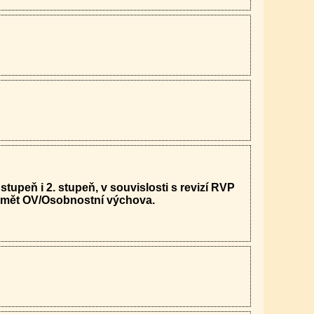
upeň i 2. stupeň, v souvislosti s revizí RVP
edmět OV/Osobnostní výchova.