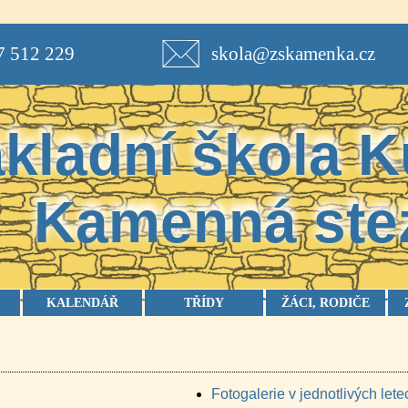
7 512 229
skola@zskamenka.cz
kladní škola
K
Kamenná ste
KALENDÁŘ
TŘÍDY
ŽÁCI, RODIČE
Fotogalerie v jednotlivých lete