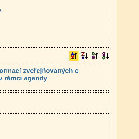
a
nformací zveřejňováných o
v rámci agendy