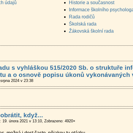
ch údajů
Historie a současnost
Informace školního psycholog
Rada rodičů
Školská rada
Žákovská školní rada
adu s vyhláškou 515/2020 Sb. o struktuře i
tu a o osnově popisu úkonů vykonávaných 
 srpna 2024 v 23:38
brátit, když...
: 19. února 2021 v 13:10
Zobrazeno: 4920×
as, možná i dost často, nějakou tu otázku.