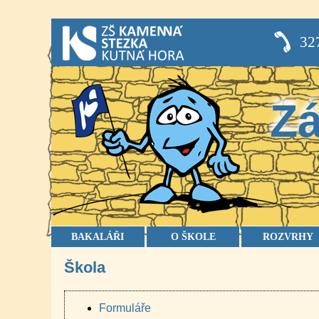
32
Zá
BAKALÁŘI
O ŠKOLE
ROZVRHY
Škola
Formuláře