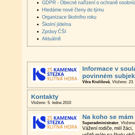
GDPR - Obecné nařízení o ochraně osobní
Hledáme nové členy do týmu
Organizace školního roku
Školní jídelna
Zprávy ČŠI
Aktuálně
Informace v soul
povinném subjek
Věra Krulišová
Vloženo: 23.
Kontakty
Vloženo: 5. ledna 2010
Na koho se mám o
Superadministrator
Vloženo
Vážení rodiče, milí žáci,
určitě máte na školu obč