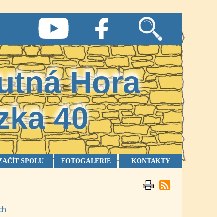
utná Hora
zka
40
ZAČÍT SPOLU
FOTOGALERIE
KONTAKTY
ch